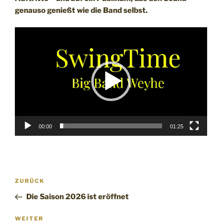
genauso genießt wie die Band selbst.
Video-
Player
00:00
01:25
Beitragsnavigation
Vorheriger
ZURÜCK
Beitrag
Die Saison 2026 ist eröffnet
Nächster
WEITER