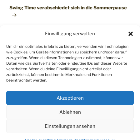
Beitrag
Swing Time verabschiedet sich in die Sommerpause
Einwilligung verwalten
Um dir ein optimales Erlebnis zu bieten, verwenden wir Technologien
wie Cookies, um Geräteinformationen zu speichern und/oder darauf
zuzugreifen. Wenn du diesen Technologien zustimmst, können wir
RECHTLICHES
Daten wie das Surfverhalten oder eindeutige IDs auf dieser Website
verarbeiten. Wenn du deine Einwillligung nicht erteilst oder
Impressum
zurückziehst, können bestimmte Merkmale und Funktionen
beeinträchtigt werden.
Datenschutzerklärung
Akzeptieren
Cookie-Richtlinie (EU)
Ablehnen
Einstellungen ansehen
Datenschutzerklärung
Stolz präsentiert von WordPress