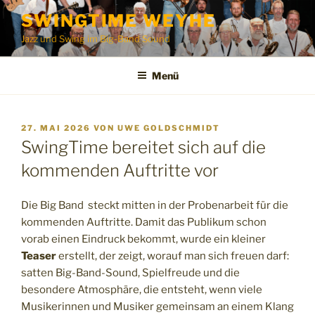
Zum
SWINGTIME WEYHE
Inhalt
Jazz und Swing im Big-Band Sound
springen
Menü
VERÖFFENTLICHT
27. MAI 2026
VON
UWE GOLDSCHMIDT
AM
SwingTime bereitet sich auf die
kommenden Auftritte vor
Die Big Band steckt mitten in der Probenarbeit für die
kommenden Auftritte. Damit das Publikum schon
vorab einen Eindruck bekommt, wurde ein kleiner
Teaser
erstellt, der zeigt, worauf man sich freuen darf:
satten Big-Band-Sound, Spielfreude und die
besondere Atmosphäre, die entsteht, wenn viele
Musikerinnen und Musiker gemeinsam an einem Klang